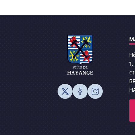
M
Hô
1,
et
BP
H