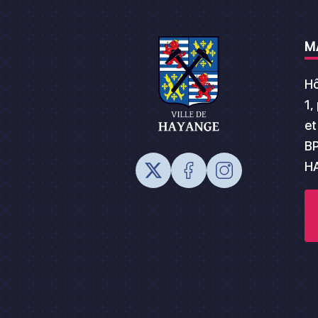
M
Hô
1,
et
BP
H