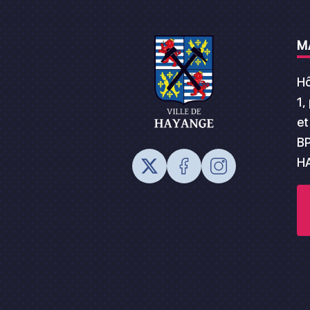
M
Hô
1,
et
BP
H