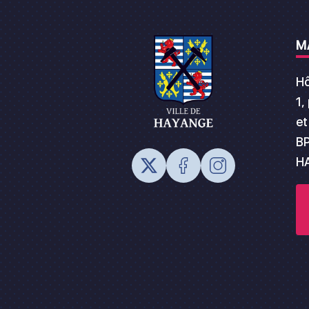
M
Hô
1,
et
BP
H