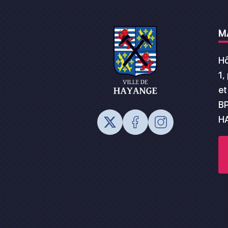
M
Hô
1,
et
BP
H