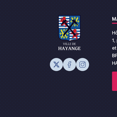
M
Hô
1,
et
BP
H